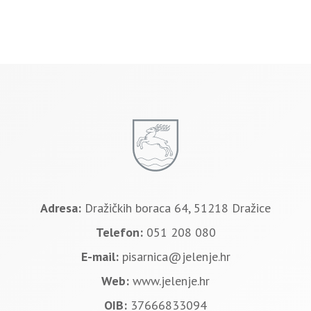
Adresa:
Dražičkih boraca 64, 51218 Dražice
Telefon:
051 208 080
E-mail:
pisarnica@jelenje.hr
Web:
www.jelenje.hr
OIB:
37666833094