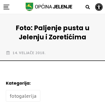
Open toolbar
Skip
to
content
Foto: Paljenje pusta u
Jelenju i Zoretićima
14. VELJAČE 2018.
Kategorija:
fotogalerija