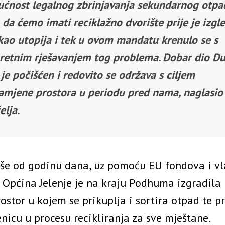
ćnost legalnog zbrinjavanja sekundarnog otpa
 da ćemo imati reciklažno dvorište prije je izgl
 kao utopija i tek u ovom mandatu krenulo se s
retnim rješavanjem tog problema. Dobar dio D
je počišćen i redovito se održava s ciljem
amjene prostora u periodu pred nama, naglasio 
elja.
iše od godinu dana, uz pomoću EU fondova i vl
, Općina Jelenje je na kraju Podhuma izgradila
ostor u kojem se prikuplja i sortira otpad te p
nicu u procesu recikliranja za sve mještane.