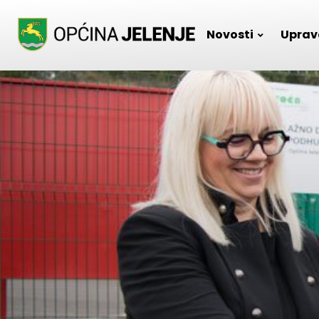
Skip
to
Novosti
Uprav
content