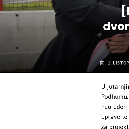
[
dvor
1. LISTO
U jutarnj
Podhumu. 
neuređen 
uprave te
za projekt