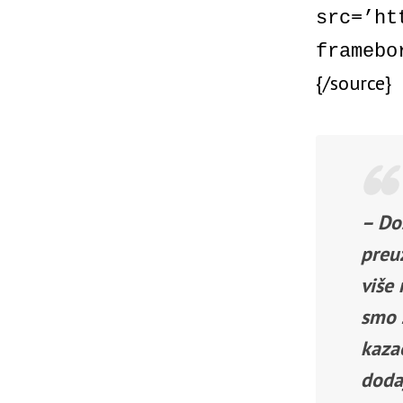
src=’ht
framebo
{/source}
– Do
preu
više 
smo 
kazao
doda