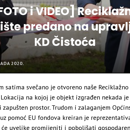
FOTO i VIDEO] Reciklaž
ište predano na upravl
KD Čistoća
PADA 2020.
im satima svečano je otvoreno naše Reciklažno 
Lokacija na kojoj je objekt izgrađen nekada je
i zapušten prostor. Trudom i zalaganjem Općin
 uz pomoć EU fondova kreiran je reprezentativ
 će uvelike promijeniti i poboljšati gospodaren