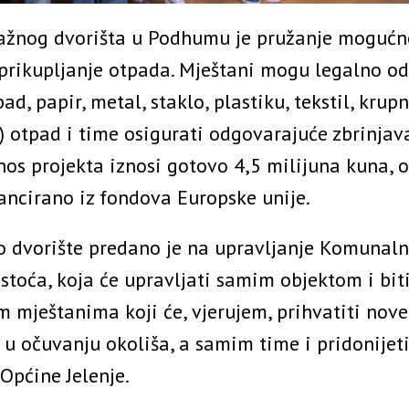
klažnog dvorišta u Podhumu je pružanje mogućn
prikupljanje otpada. Mještani mogu legalno od
ad, papir, metal, staklo, plastiku, tekstil, krupn
) otpad i time osigurati odgovarajuće zbrinjava
os projekta iznosi gotovo 4,5 milijuna kuna, o
ancirano iz fondova Europske unije.
o dvorište predano je na upravljanje Komunal
stoća, koja će upravljati samim objektom i biti
m mještanima koji će, vjerujem, prihvatiti nove
 u očuvanju okoliša, a samim time i pridonijet
Općine Jelenje.