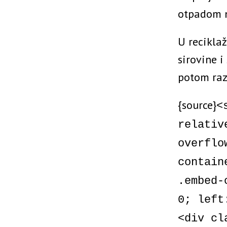
otpadom n
U recikla
sirovine i
potom razv
{source}
<
relativ
overflo
contain
.embed-
0; left
<div cl