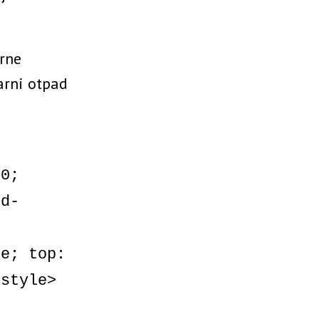
arne
darni otpad
 0;
ed-
,
te; top:
/style>