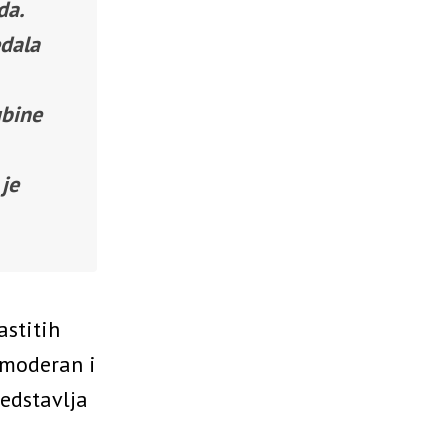
da.
edala
ubine
je
astitih
 moderan i
redstavlja