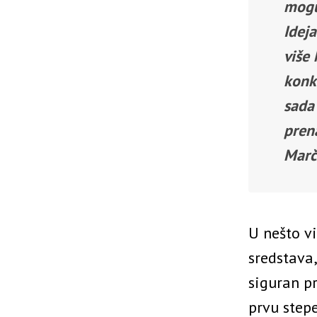
mogu
Ideja
više
konk
sada 
pren
Marč
U nešto v
sredstava
siguran pr
prvu stepe