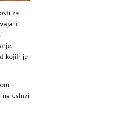
osti za
vajati
i
nje.
d kojih je
nom
 na usluzi
i