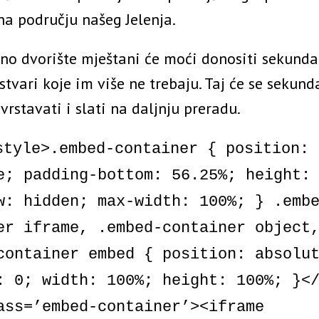
a području našeg Jelenja.
žno dvorište mještani će moći donositi sekund
 stvari koje im više ne trebaju. Taj će se sekun
rstavati i slati na daljnju preradu.
style>.embed-container { position:
e; padding-bottom: 56.25%; height:
w: hidden; max-width: 100%; } .emb
er iframe, .embed-container object
container embed { position: absolu
: 0; width: 100%; height: 100%; }<
ass=’embed-container’><iframe