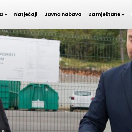
a
Natječaji
Javna nabava
Za mještane