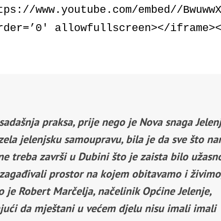
tps://www.youtube.com/embed//Bwuww
rder=’0′ allowfullscreen></iframe>
sadašnja praksa, prije nego je Nova snaga Jelen
zela jelenjsku samoupravu, bila je da sve što n
ne treba završi u Dubini što je zaista bilo užasno
zagađivali prostor na kojem obitavamo i živimo
 je Robert Marčelja, načelinik Općine Jelenje,
jući da mještani u većem djelu nisu imali imali