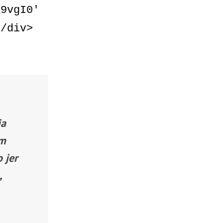
X9vgI0′
</div>
ja
am
 jer
,