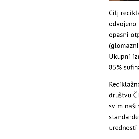
Cilj reci
odvojeno 
opasni otp
(glomazni
Ukupni izn
85% sufin
Reciklažn
društvu Či
svim naši
standarde
urednosti 