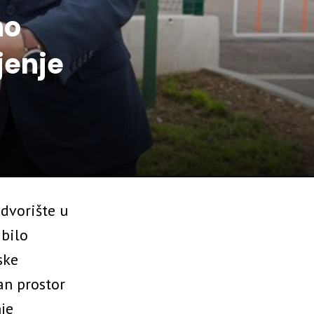
no
jenje
dvorište u
 bilo
ske
an prostor
je