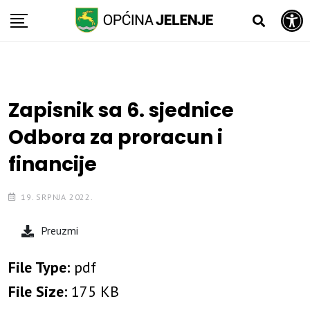
Open toolbar
Skip
to
content
Zapisnik sa 6. sjednice
Odbora za proracun i
financije
19. SRPNJA 2022.
Preuzmi
File Type:
pdf
File Size:
175 KB