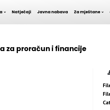
a
Natječaji
Javna nabava
Za mještane
a za proračun i financije
Fil
Fil
Ca