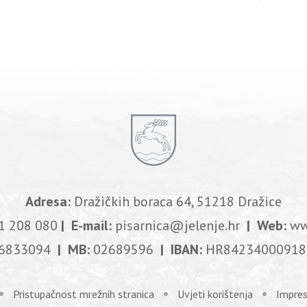
Adresa:
Dražičkih boraca 64, 51218 Dražice
1 208 080
| E-mail:
pisarnica@jelenje.hr
| Web:
ww
6833094
| MB:
02689596
| IBAN:
HR84234000918
Pristupačnost mrežnih stranica
Uvjeti korištenja
Impre