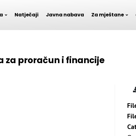
a
Natječaji
Javna nabava
Za mještane
a za proračun i financije
Fil
Fil
Ca