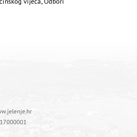
ćinskog vijeća, Odbori
w.jelenje.hr
17000001