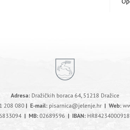
Op
Adresa:
Dražičkih boraca 64, 51218 Dražice
1 208 080
| E-mail:
pisarnica@jelenje.hr
| Web:
ww
6833094
| MB:
02689596
| IBAN:
HR84234000918