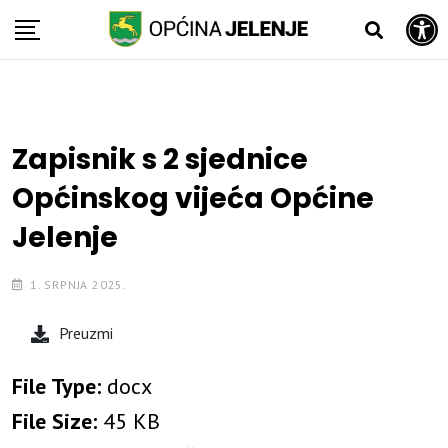
Open toolbar
Skip
to
content
Zapisnik s 2 sjednice
Općinskog vijeća Općine
Jelenje
1. SRPNJA 2025.
Preuzmi
File Type:
docx
File Size:
45 KB