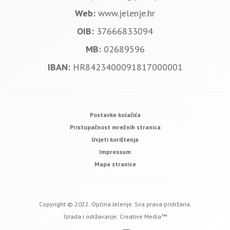
Web:
www.jelenje.hr
OIB:
37666833094
MB:
02689596
IBAN:
HR8423400091817000001
Postavke kolačića
Pristupačnost mrežnih stranica
Uvjeti korištenja
Impressum
Mapa stranice
Copyright © 2022. Općina Jelenje. Sva prava pridržana.
Izrada i održavanje:
Creative Media™