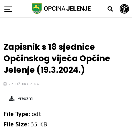
Open toolbar
Skip
to
content
Zapisnik s 18 sjednice
Općinskog vijeća Općine
Jelenje (19.3.2024.)
22. OŽUJKA 2024.
Preuzmi
File Type:
odt
File Size:
35 KB