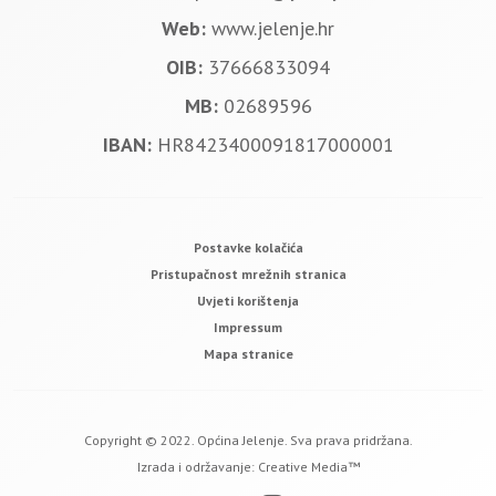
Web:
www.jelenje.hr
OIB:
37666833094
MB:
02689596
IBAN:
HR8423400091817000001
Postavke kolačića
Pristupačnost mrežnih stranica
Uvjeti korištenja
Impressum
Mapa stranice
Copyright © 2022. Općina Jelenje. Sva prava pridržana.
Izrada i održavanje:
Creative Media™