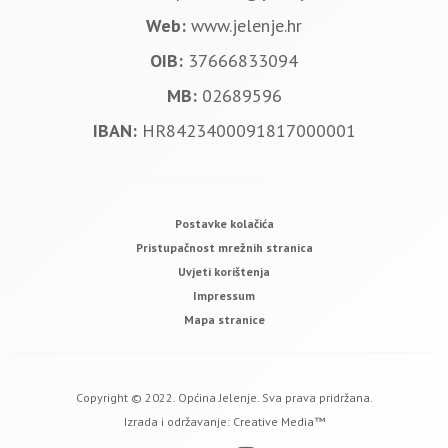
Web:
www.jelenje.hr
OIB:
37666833094
MB:
02689596
IBAN:
HR8423400091817000001
Postavke kolačića
Pristupačnost mrežnih stranica
Uvjeti korištenja
Impressum
Mapa stranice
Copyright © 2022. Općina Jelenje. Sva prava pridržana.
Izrada i održavanje:
Creative Media™