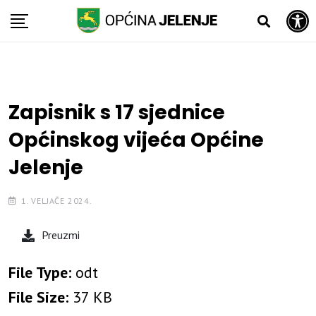
Open toolbar
Skip
to
content
Zapisnik s 17 sjednice
Općinskog vijeća Općine
Jelenje
1. VELJAČE 2024.
Preuzmi
File Type:
odt
File Size:
37 KB