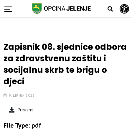
Open toolbar
Skip
to
content
Zapisnik 08. sjednice odbora
za zdravstvenu zaštitu i
socijalnu skrb te brigu o
djeci
9. LIPNJA 2023.
Preuzmi
File Type:
pdf