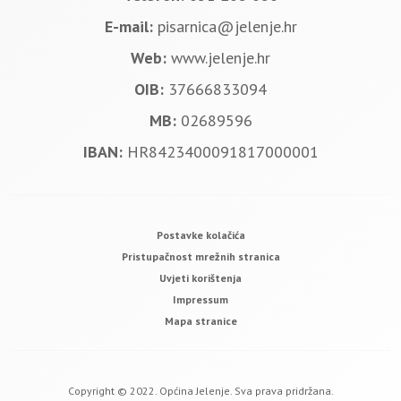
E-mail:
pisarnica@jelenje.hr
Web:
www.jelenje.hr
OIB:
37666833094
MB:
02689596
IBAN:
HR8423400091817000001
Postavke kolačića
Pristupačnost mrežnih stranica
Uvjeti korištenja
Impressum
Mapa stranice
Copyright © 2022. Općina Jelenje. Sva prava pridržana.