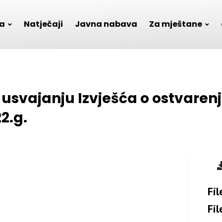
a
Natječaji
Javna nabava
Za mještane
o usvajanju Izvješća o ostvare
2.g.
Fil
Fil