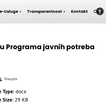
Open toolbar
e-Usluge
Transparentnost
Kontakt
nju Programa javnih potreba
Preuzmi
e Type:
docx
e Size:
29 KB