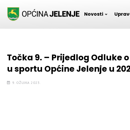
Skip
to
Novosti
Uprav
content
Točka 9. – Prijedlog Odluke 
u sportu Općine Jelenje u 202
9. OŽUJKA 2023.