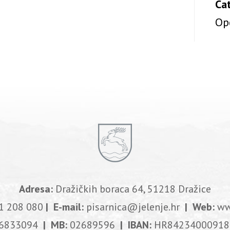
Ca
Op
Adresa:
Dražičkih boraca 64, 51218 Dražice
1 208 080
| E-mail:
pisarnica@jelenje.hr
| Web:
ww
6833094
| MB:
02689596
| IBAN:
HR84234000918