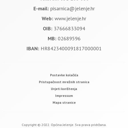
E-mail:
pisarnica@jelenje.hr
Web:
www.jelenje.hr
OIB:
37666833094
MB:
02689596
IBAN:
HR8423400091817000001
Postavke kolačića
Pristupačnost mrežnih stranica
Uvjeti korištenja
Impressum
Mapa stranice
Copyright © 2022. Općina Jelenje. Sva prava pridržana.