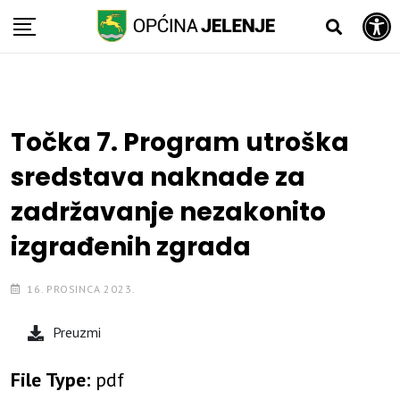
Open toolbar
Skip
to
content
Točka 7. Program utroška
sredstava naknade za
zadržavanje nezakonito
izgrađenih zgrada
16. PROSINCA 2023.
Preuzmi
File Type:
pdf