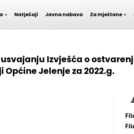
a
Natječaji
Javna nabava
Za mještane
o usvajanju Izvješća o ostvare
iji Općine Jelenje za 2022.g.
Fil
Fil