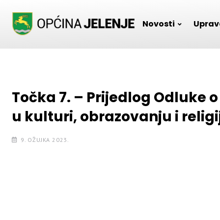
Skip
to
Novosti
Uprav
content
Točka 7. – Prijedlog Odluke 
u kulturi, obrazovanju i relig
9. OŽUJKA 2023.