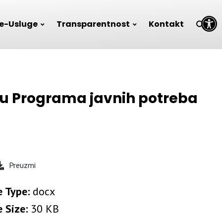
Open toolbar
e-Usluge
Transparentnost
Kontakt
nju Programa javnih potreba
Preuzmi
e Type:
docx
e Size:
30 KB