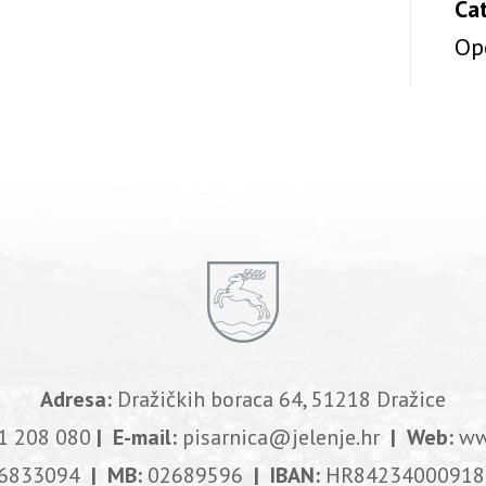
Ca
Op
Adresa:
Dražičkih boraca 64, 51218 Dražice
1 208 080
| E-mail:
pisarnica@jelenje.hr
| Web:
ww
6833094
| MB:
02689596
| IBAN:
HR84234000918