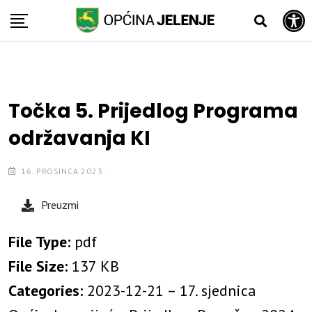
Open toolbar
Skip
to
content
Točka 5. Prijedlog Programa
održavanja KI
16. PROSINCA 2023.
Preuzmi
File Type:
pdf
File Size:
137 KB
Categories:
2023-12-21 – 17. sjednica