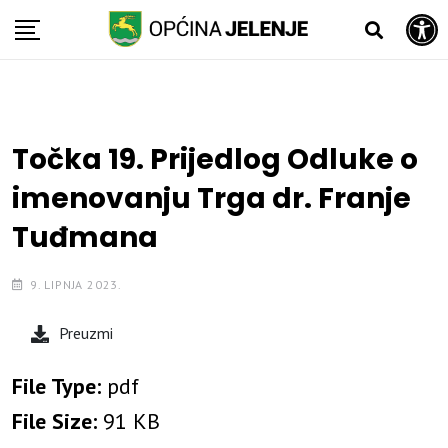
Open toolbar
Skip
to
content
Točka 19. Prijedlog Odluke o
imenovanju Trga dr. Franje
Tuđmana
9. LIPNJA 2023.
Preuzmi
File Type:
pdf
File Size:
91 KB