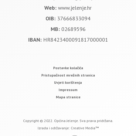
Web:
www.jelenje.hr
OIB:
37666833094
MB:
02689596
IBAN:
HR8423400091817000001
Postavke kolačića
Pristupačnost mrežnih stranica
Uvjeti korištenja
Impressum
Mapa stranice
Copyright © 2022. Općina Jelenje. Sva prava pridržana.
Izrada i održavanje:
Creative Media™