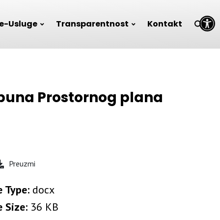
Open toolbar
e-Usluge
Transparentnost
Kontakt
dopuna Prostornog plana
Preuzmi
e Type:
docx
e Size:
36 KB