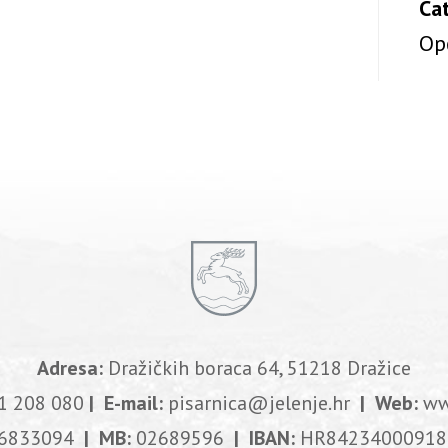
Ca
Op
Adresa:
Dražičkih boraca 64, 51218 Dražice
1 208 080
| E-mail:
pisarnica@jelenje.hr
| Web:
ww
6833094
| MB:
02689596
| IBAN:
HR84234000918