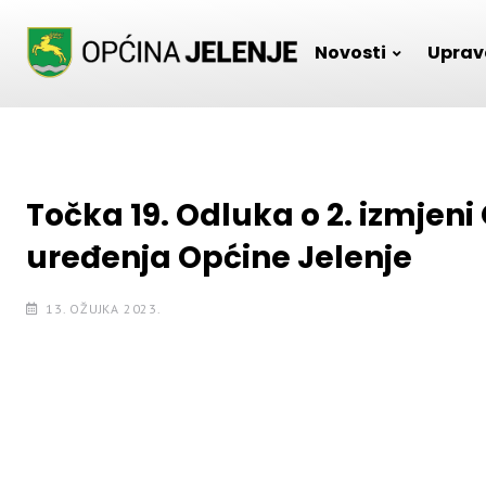
Skip
to
Novosti
Uprav
content
Točka 19. Odluka o 2. izmjeni
uređenja Općine Jelenje
13. OŽUJKA 2023.