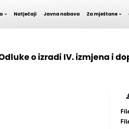
a
Natječaji
Javna nabava
Za mještane
 Odluke o izradi IV. izmjena i 
Fil
Fil