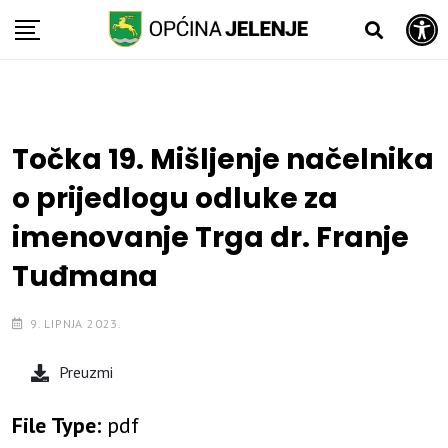
Open toolbar
Skip
to
content
Točka 19. Mišljenje načelnika
o prijedlogu odluke za
imenovanje Trga dr. Franje
Tuđmana
9. LIPNJA 2023.
Preuzmi
File Type:
pdf