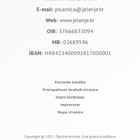
E-mail:
pisarnica@jelenje.hr
Web:
www.jelenje.hr
OIB:
37666833094
MB:
02689596
IBAN:
HR8423400091817000001
Postavke kolačića
Pristupačnost mrežnih stranica
Uvjeti korištenja
Impressum
Mapa stranice
Copyright © 2022. Općina Jelenje. Sva prava pridržana.