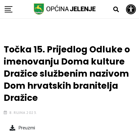
Open toolbar
Skip
to
content
Točka 15. Prijedlog Odluke o
imenovanju Doma kulture
Dražice službenim nazivom
Dom hrvatskih branitelja
Dražice
8. RUJNA 2023.
Preuzmi