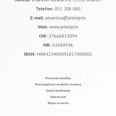
Telefon:
051 208 080
E-mail:
pisarnica@jelenje.hr
Web:
www.jelenje.hr
OIB:
37666833094
MB:
02689596
IBAN:
HR8423400091817000001
Postavke kolačića
Pristupačnost mrežnih stranica
Uvjeti korištenja
Impressum
Mapa stranice