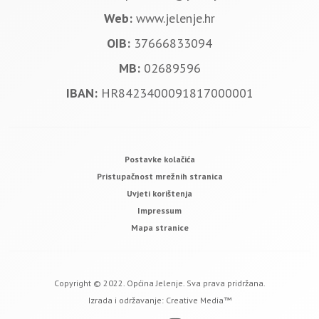
Web:
www.jelenje.hr
OIB:
37666833094
MB:
02689596
IBAN:
HR8423400091817000001
Postavke kolačića
Pristupačnost mrežnih stranica
Uvjeti korištenja
Impressum
Mapa stranice
Copyright © 2022. Općina Jelenje. Sva prava pridržana.
Izrada i održavanje:
Creative Media™