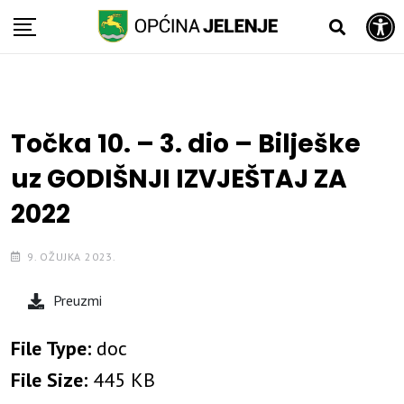
Open toolbar
Skip
to
content
Točka 10. – 3. dio – Bilješke
uz GODIŠNJI IZVJEŠTAJ ZA
2022
9. OŽUJKA 2023.
Preuzmi
File Type:
doc
File Size:
445 KB