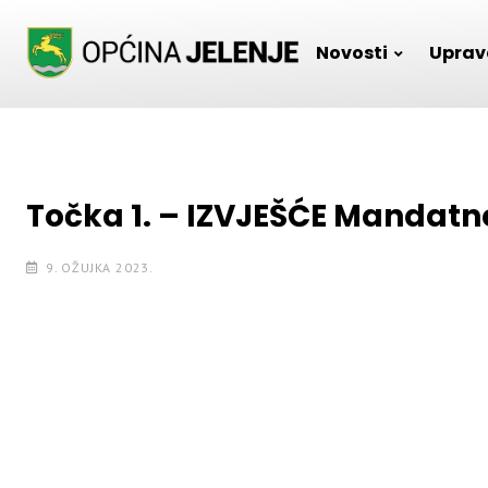
Skip
to
Novosti
Uprav
content
Točka 1. – IZVJEŠĆE Mandatn
9. OŽUJKA 2023.