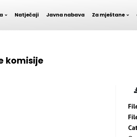
a
Natječaji
Javna nabava
Za mještane
e komisije
Fil
Fil
Ca