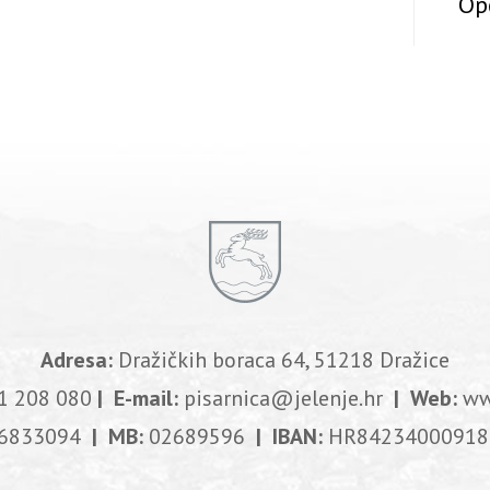
Op
Adresa:
Dražičkih boraca 64, 51218 Dražice
1 208 080
| E-mail:
pisarnica@jelenje.hr
| Web:
ww
6833094
| MB:
02689596
| IBAN:
HR84234000918