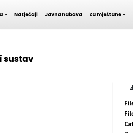
a
Natječaji
Javna nabava
Za mještane
i sustav
Fil
Fil
Ca