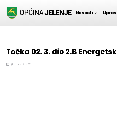
Skip
to
Novosti
Uprav
content
Točka 02. 3. dio 2.B Energetsk
9. LIPNJA 2023.