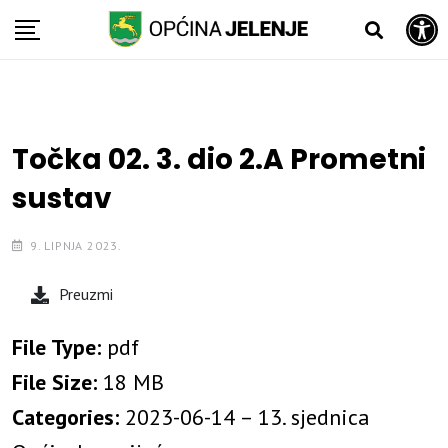
Open toolbar
Skip
to
content
Točka 02. 3. dio 2.A Prometni
sustav
9. LIPNJA 2023.
Preuzmi
File Type:
pdf
File Size:
18 MB
Categories:
2023-06-14 – 13. sjednica