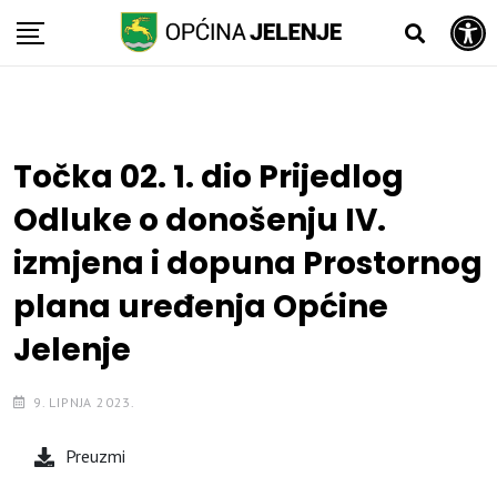
Open toolbar
Skip
to
content
Točka 02. 1. dio Prijedlog
Odluke o donošenju IV.
izmjena i dopuna Prostornog
plana uređenja Općine
Jelenje
9. LIPNJA 2023.
Preuzmi