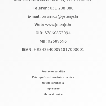
Telefon:
051 208 080
E-mail:
pisarnica@jelenje.hr
Web:
www.jelenje.hr
OIB:
37666833094
MB:
02689596
IBAN:
HR8423400091817000001
Postavke kolačića
Pristupačnost mrežnih stranica
Uvjeti korištenja
Impressum
Mapa stranice