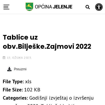
Open toolbar
Skip
to
content
Tablice uz
obv.Bilješke.Zajmovi 2022
15. OŽUJKA 2023.
Preuzmi
File Type:
xls
File Size:
102 KB
Categories:
Godišnji izvještaj o izvršenju