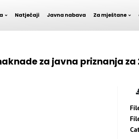
a
Natječaji
Javna nabava
Za mještane
naknade za javna priznanja za 
Fil
Fil
Ca