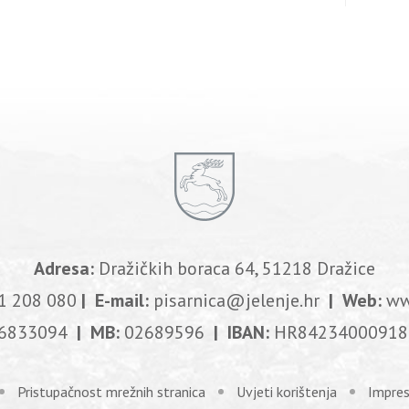
Adresa:
Dražičkih boraca 64, 51218 Dražice
1 208 080
| E-mail:
pisarnica@jelenje.hr
| Web:
ww
6833094
| MB:
02689596
| IBAN:
HR84234000918
Pristupačnost mrežnih stranica
Uvjeti korištenja
Impre