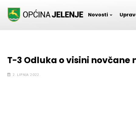
Skip
to
Novosti
Uprav
content
T-3 Odluka o visini novčane 
2. LIPNJA 2022.