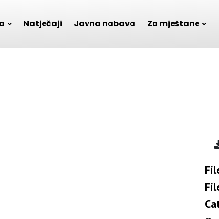
a
Natječaji
Javna nabava
Za mještane
Fil
Fil
Ca