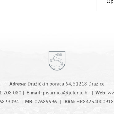
Op
Adresa:
Dražičkih boraca 64, 51218 Dražice
1 208 080
| E-mail:
pisarnica@jelenje.hr
| Web:
ww
6833094
| MB:
02689596
| IBAN:
HR84234000918