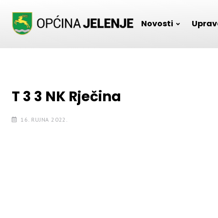
Skip
to
Novosti
Uprav
content
T 3 3 NK Rječina
16. RUJNA 2022.