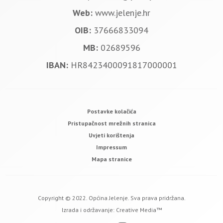
Web:
www.jelenje.hr
OIB:
37666833094
MB:
02689596
IBAN:
HR8423400091817000001
Postavke kolačića
Pristupačnost mrežnih stranica
Uvjeti korištenja
Impressum
Mapa stranice
Copyright © 2022. Općina Jelenje. Sva prava pridržana.
Izrada i održavanje:
Creative Media™