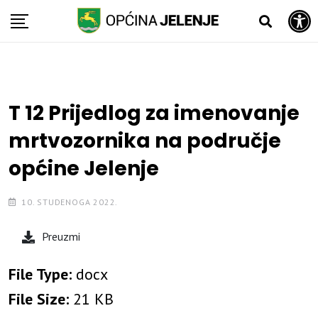
Open toolbar
Skip
to
content
T 12 Prijedlog za imenovanje
mrtvozornika na područje
općine Jelenje
10. STUDENOGA 2022.
Preuzmi
File Type:
docx
File Size:
21 KB