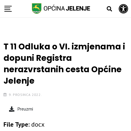
Open toolbar
Skip
to
content
T 11 Odluka o VI. izmjenama i
dopuni Registra
nerazvrstanih cesta Općine
Jelenje
9. PROSINCA 2022.
Preuzmi
File Type:
docx