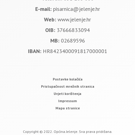
E-mail:
pisarnica@jelenje.hr
Web:
www.jelenje.hr
OIB:
37666833094
MB:
02689596
IBAN:
HR8423400091817000001
Postavke kolačića
Pristupačnost mrežnih stranica
Uvjeti korištenja
Impressum
Mapa stranice
Copyright © 2022. Općina Jelenje. Sva prava pridržana.