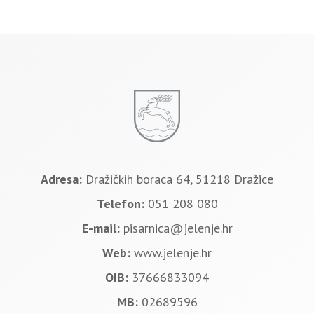
Adresa:
Dražičkih boraca 64, 51218 Dražice
Telefon:
051 208 080
E-mail:
pisarnica@jelenje.hr
Web:
www.jelenje.hr
OIB:
37666833094
MB:
02689596