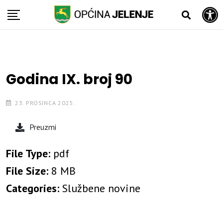
Open toolbar
Skip
to
content
Godina IX. broj 90
23. PROSINCA 2025.
Preuzmi
File Type:
pdf
File Size:
8 MB
Categories:
Službene novine