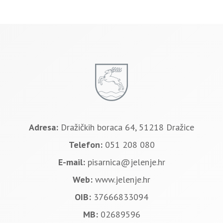
Adresa:
Dražičkih boraca 64, 51218 Dražice
Telefon:
051 208 080
E-mail:
pisarnica@jelenje.hr
Web:
www.jelenje.hr
OIB:
37666833094
MB:
02689596