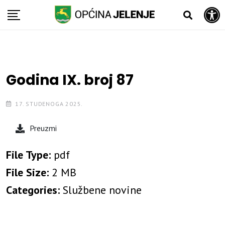
Open toolbar
Skip
to
content
Godina IX. broj 87
17. STUDENOGA 2025.
Preuzmi
File Type:
pdf
File Size:
2 MB
Categories:
Službene novine