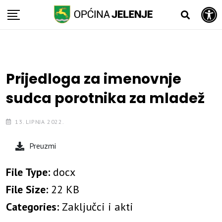
Open toolbar
Skip
to
content
Prijedloga za imenovnje
sudca porotnika za mladež
13. LIPNJA 2022.
Preuzmi
File Type:
docx
File Size:
22 KB
Categories:
Zaključci i akti