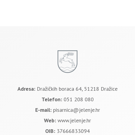
Adresa:
Dražičkih boraca 64, 51218 Dražice
Telefon:
051 208 080
E-mail:
pisarnica@jelenje.hr
Web:
www.jelenje.hr
OIB:
37666833094