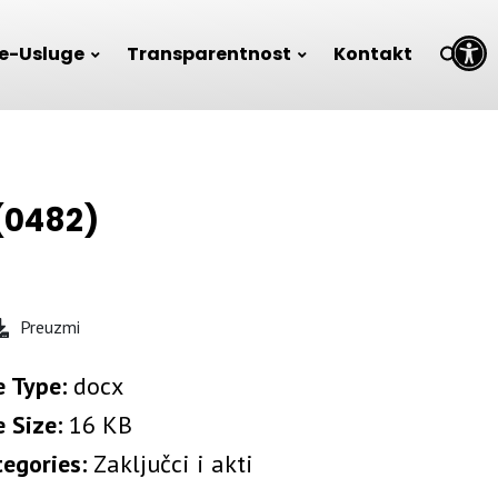
Open toolbar
e-Usluge
Transparentnost
Kontakt
(0482)
Preuzmi
e Type:
docx
e Size:
16 KB
tegories:
Zaključci i akti