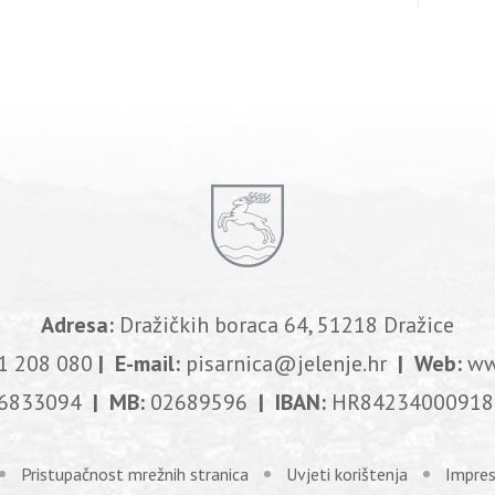
Adresa:
Dražičkih boraca 64, 51218 Dražice
1 208 080
| E-mail:
pisarnica@jelenje.hr
| Web:
ww
6833094
| MB:
02689596
| IBAN:
HR84234000918
Pristupačnost mrežnih stranica
Uvjeti korištenja
Impre