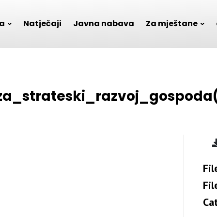
a
Natječaji
Javna nabava
Za mještane
a_strateski_razvoj_gospoda
Fil
Fil
Ca