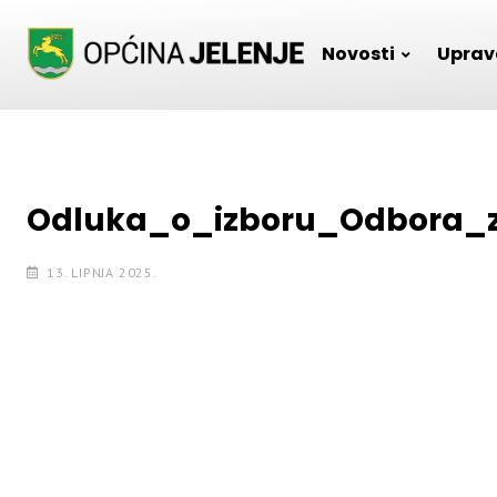
Skip
to
Novosti
Uprav
content
Odluka_o_izboru_Odbora_z
13. LIPNJA 2025.