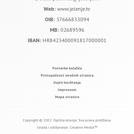
Web:
www.jelenje.hr
OIB:
37666833094
MB:
02689596
IBAN:
HR8423400091817000001
Postavke kolačića
Pristupačnost mrežnih stranica
Uvjeti korištenja
Impressum
Mapa stranice
Copyright © 2022. Općina Jelenje. Sva prava pridržana.
Izrada i održavanje:
Creative Media™