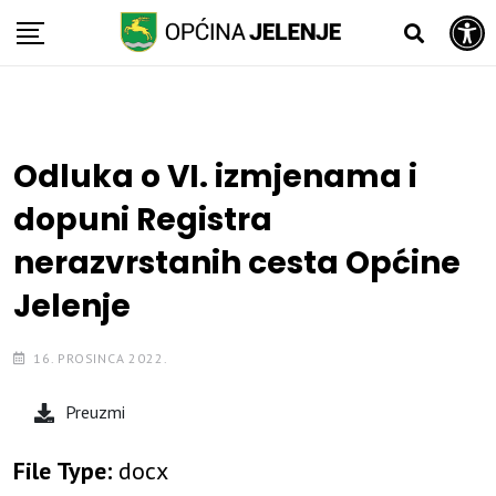
Open toolbar
Skip
to
content
Odluka o VI. izmjenama i
dopuni Registra
nerazvrstanih cesta Općine
Jelenje
16. PROSINCA 2022.
Preuzmi
File Type:
docx