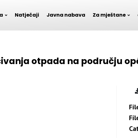
a
Natječaji
Javna nabava
Za mještane
ivanja otpada na području opć
Fil
Fil
Ca