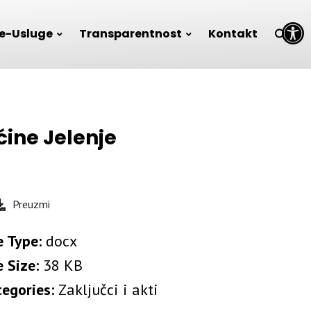
Open toolbar
e-Usluge
Transparentnost
Kontakt
ine Jelenje
Preuzmi
e Type:
docx
e Size:
38 KB
tegories:
Zaključci i akti