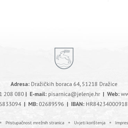
Adresa:
Dražičkih boraca 64, 51218 Dražice
1 208 080
| E-mail:
pisarnica@jelenje.hr
| Web:
ww
6833094
| MB:
02689596
| IBAN:
HR84234000918
Pristupačnost mrežnih stranica
Uvjeti korištenja
Impre