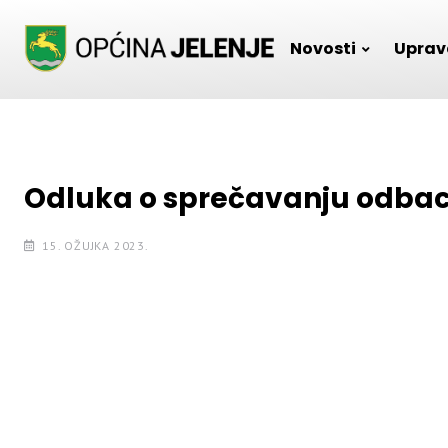
Skip
to
Novosti
Uprav
content
Odluka o sprečavanju odbac
15. OŽUJKA 2023.