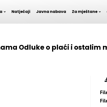
a
Natječaji
Javna nabava
Za mještane
ama Odluke o plaći i ostalim 
Fil
Fil