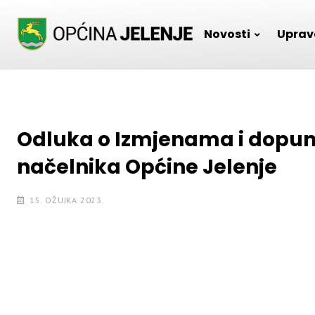
Skip
to
Novosti
Uprav
content
Odluka o Izmjenama i dopun
načelnika Općine Jelenje
15. OŽUJKA 2023.