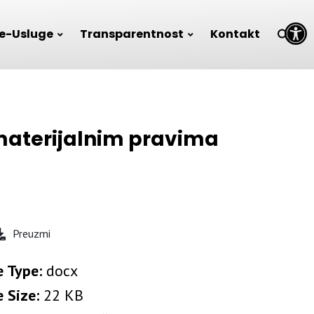
Open toolbar
e-Usluge
Transparentnost
Kontakt
materijalnim pravima
Preuzmi
e Type:
docx
e Size:
22 KB