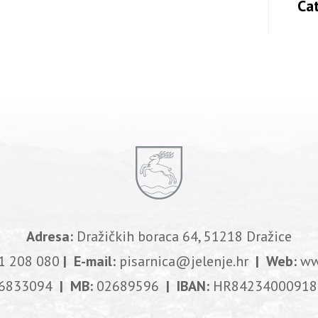
Ca
Adresa:
Dražičkih boraca 64, 51218 Dražice
1 208 080
| E-mail:
pisarnica@jelenje.hr
| Web:
ww
6833094
| MB:
02689596
| IBAN:
HR84234000918