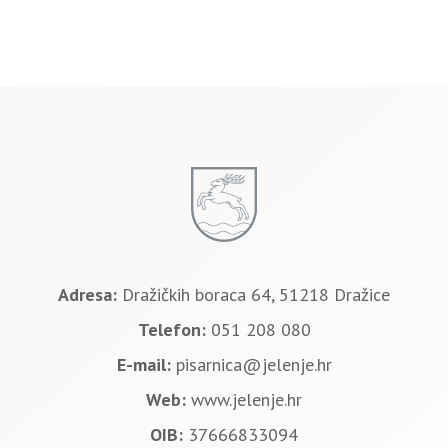
Adresa:
Dražičkih boraca 64, 51218 Dražice
Telefon:
051 208 080
E-mail:
pisarnica@jelenje.hr
Web:
www.jelenje.hr
OIB:
37666833094