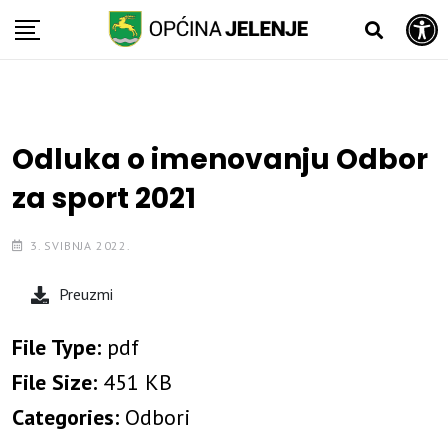
Open toolbar
Skip
to
content
Odluka o imenovanju Odbor
za sport 2021
3. SVIBNJA 2022.
Preuzmi
File Type:
pdf
File Size:
451 KB
Categories:
Odbori