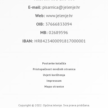
E-mail:
pisarnica@jelenje.hr
Web:
www.jelenje.hr
OIB:
37666833094
MB:
02689596
IBAN:
HR8423400091817000001
Postavke kolačića
Pristupačnost mrežnih stranica
Uvjeti korištenja
Impressum
Mapa stranice
Copyright © 2022. Općina Jelenje. Sva prava pridržana.