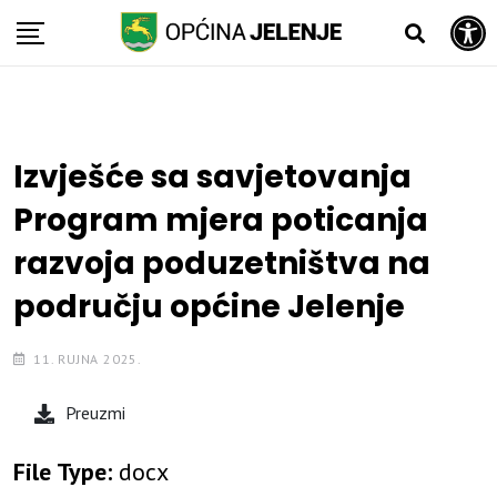
Open toolbar
Skip
to
content
Izvješće sa savjetovanja
Program mjera poticanja
razvoja poduzetništva na
području općine Jelenje
11. RUJNA 2025.
Preuzmi
File Type:
docx