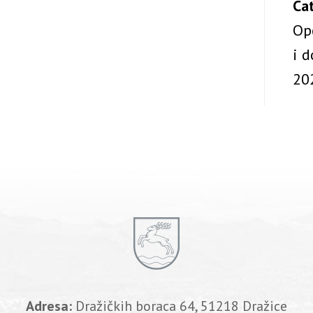
Ca
Opć
i 
20
Adresa:
Dražičkih boraca 64, 51218 Dražice