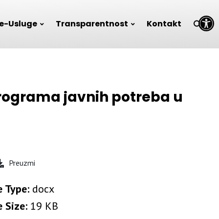
Open toolbar
e-Usluge
Transparentnost
Kontakt
Programa javnih potreba u
Preuzmi
e Type:
docx
e Size:
19 KB