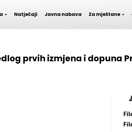
a
Natječaji
Javna nabava
Za mještane
jedlog prvih izmjena i dopuna 
Fil
Fil