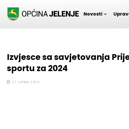
Skip
to
Novosti
Uprav
content
Izvjesce sa savjetovanja Pri
sportu za 2024
27. LIPNJA 2024.