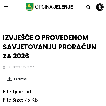
Open toolbar
Skip
to
content
IZVJEŠĆE O PROVEDENOM
SAVJETOVANJU PRORAČUN
ZA 2026
16. PROSINCA 2025.
Preuzmi
File Type:
pdf
File Size:
73 KB