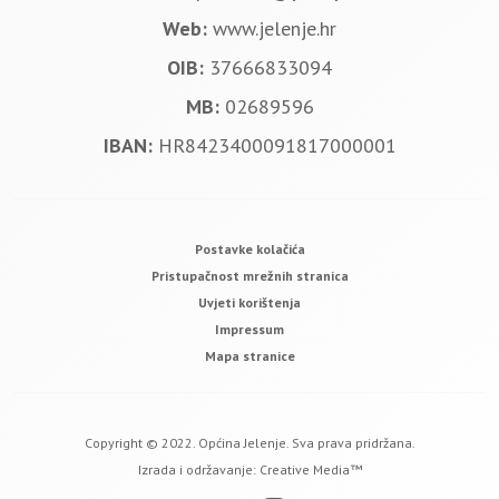
Web:
www.jelenje.hr
OIB:
37666833094
MB:
02689596
IBAN:
HR8423400091817000001
Postavke kolačića
Pristupačnost mrežnih stranica
Uvjeti korištenja
Impressum
Mapa stranice
Copyright © 2022. Općina Jelenje. Sva prava pridržana.
Izrada i održavanje:
Creative Media™