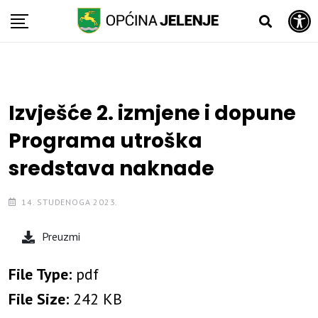
Open toolbar
Skip
to
content
Izvješće 2. izmjene i dopune
Programa utroška
sredstava naknade
14. STUDENOGA 2023.
Preuzmi
File Type:
pdf
File Size:
242 KB