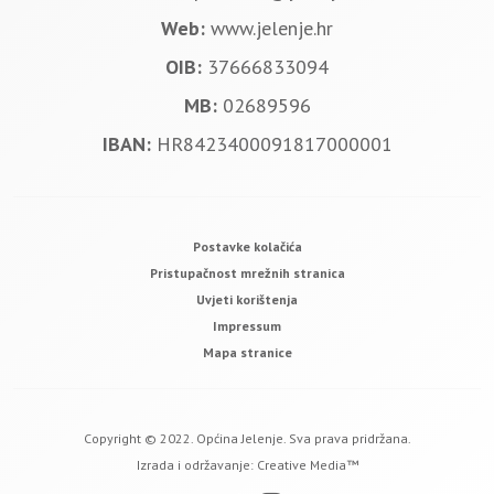
Web:
www.jelenje.hr
OIB:
37666833094
MB:
02689596
IBAN:
HR8423400091817000001
Postavke kolačića
Pristupačnost mrežnih stranica
Uvjeti korištenja
Impressum
Mapa stranice
Copyright © 2022. Općina Jelenje. Sva prava pridržana.
Izrada i održavanje:
Creative Media™