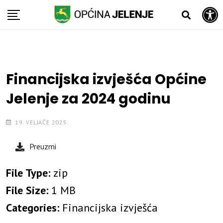
Open toolbar
Skip
to
content
Financijska izvješća Općine
Jelenje za 2024 godinu
19. VELJAČE 2025.
Preuzmi
File Type:
zip
File Size:
1 MB
Categories:
Financijska izvješća