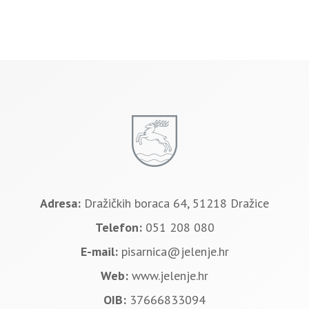
Adresa:
Dražičkih boraca 64, 51218 Dražice
Telefon:
051 208 080
E-mail:
pisarnica@jelenje.hr
Web:
www.jelenje.hr
OIB:
37666833094