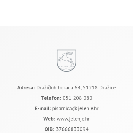
Adresa:
Dražičkih boraca 64, 51218 Dražice
Telefon:
051 208 080
E-mail:
pisarnica@jelenje.hr
Web:
www.jelenje.hr
OIB:
37666833094