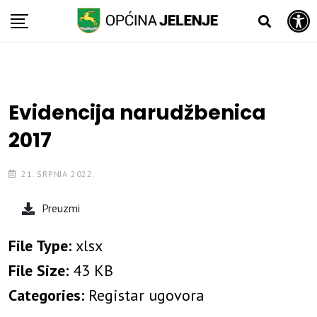
Open toolbar
Skip
to
content
Evidencija narudžbenica
2017
21. SRPNJA 2022.
Preuzmi
File Type:
xlsx
File Size:
43 KB
Categories:
Registar ugovora