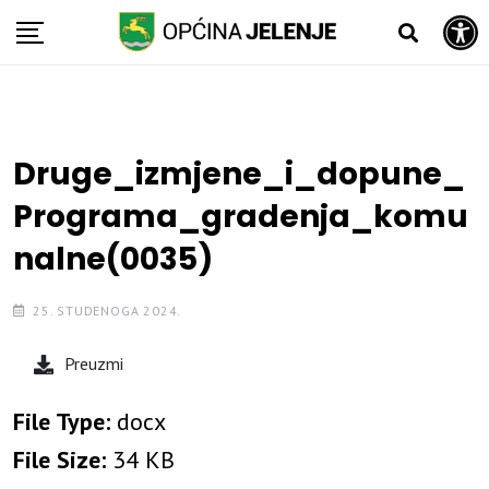
Open toolbar
Skip
to
content
Druge_izmjene_i_dopune_
Programa_gradenja_komu
nalne(0035)
25. STUDENOGA 2024.
Preuzmi
File Type:
docx
File Size:
34 KB