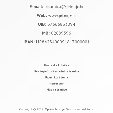
E-mail:
pisarnica@jelenje.hr
Web:
www.jelenje.hr
OIB:
37666833094
MB:
02689596
IBAN:
HR8423400091817000001
Postavke kolačića
Pristupačnost mrežnih stranica
Uvjeti korištenja
Impressum
Mapa stranice
Copyright © 2022. Općina Jelenje. Sva prava pridržana.