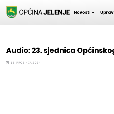
Skip
to
Novosti
Uprav
content
Audio: 23. sjednica Općinskog
18. PROSINCA 2024.