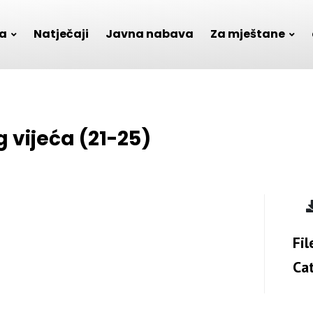
a
Natječaji
Javna nabava
Za mještane
 vijeća (21-25)
Fil
Ca