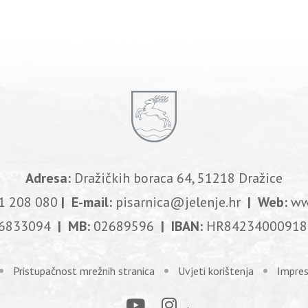
Adresa:
Dražičkih boraca 64, 51218 Dražice
1 208 080
| E-mail:
pisarnica@jelenje.hr
| Web:
ww
6833094
| MB:
02689596
| IBAN:
HR84234000918
Pristupačnost mrežnih stranica
Uvjeti korištenja
Impre