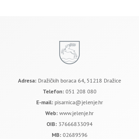
Adresa:
Dražičkih boraca 64, 51218 Dražice
Telefon:
051 208 080
E-mail:
pisarnica@jelenje.hr
Web:
www.jelenje.hr
OIB:
37666833094
MB:
02689596