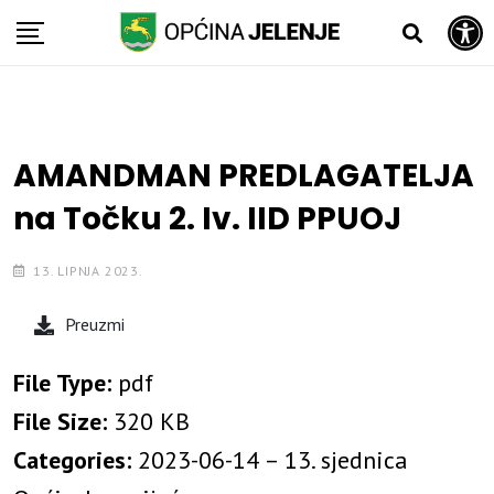
Open toolbar
Skip
to
content
AMANDMAN PREDLAGATELJA
na Točku 2. Iv. IID PPUOJ
13. LIPNJA 2023.
Preuzmi
File Type:
pdf
File Size:
320 KB
Categories:
2023-06-14 – 13. sjednica