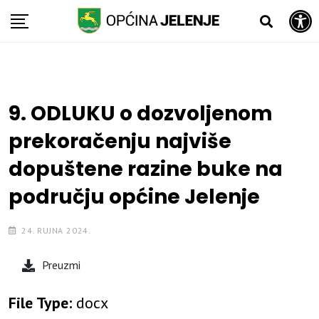
Open toolbar
Skip
to
content
9. ODLUKU o dozvoljenom
prekoračenju najviše
dopuštene razine buke na
području općine Jelenje
24. RUJNA 2024.
Preuzmi
File Type:
docx