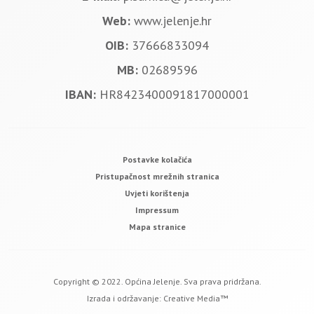
Web:
www.jelenje.hr
OIB:
37666833094
MB:
02689596
IBAN:
HR8423400091817000001
Postavke kolačića
Pristupačnost mrežnih stranica
Uvjeti korištenja
Impressum
Mapa stranice
Copyright © 2022. Općina Jelenje. Sva prava pridržana.
Izrada i održavanje:
Creative Media™