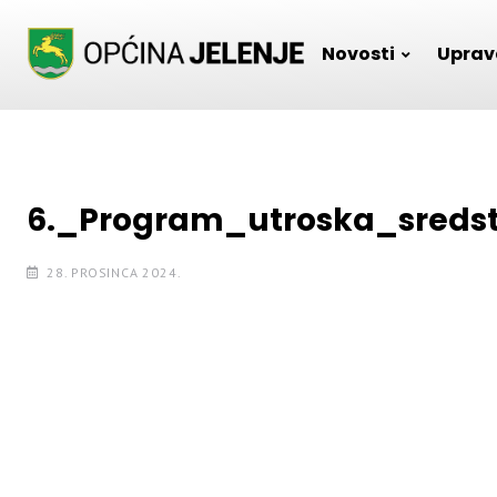
Skip
to
Novosti
Uprav
content
6._Program_utroska_sreds
28. PROSINCA 2024.