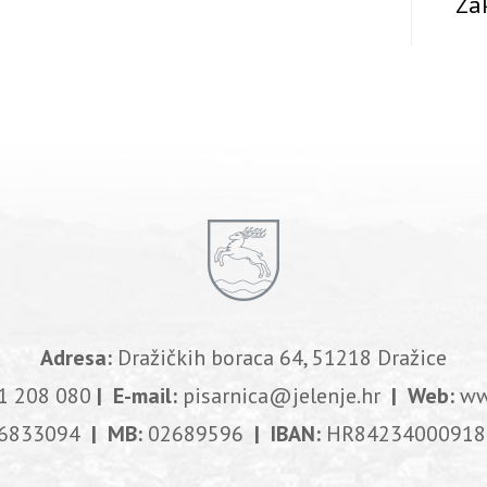
Zak
Adresa:
Dražičkih boraca 64, 51218 Dražice
1 208 080
| E-mail:
pisarnica@jelenje.hr
| Web:
ww
6833094
| MB:
02689596
| IBAN:
HR84234000918