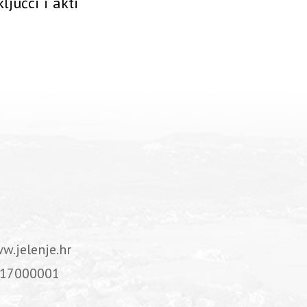
ljučci i akti
w.jelenje.hr
17000001