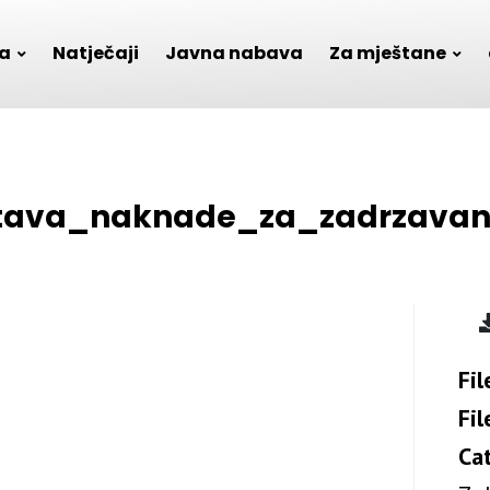
a
Natječaji
Javna nabava
Za mještane
tava_naknade_za_zadrzavan
Fil
Fil
Ca