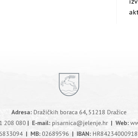
iz
akt
Adresa:
Dražičkih boraca 64, 51218 Dražice
1 208 080
| E-mail:
pisarnica@jelenje.hr
| Web:
ww
6833094
| MB:
02689596
| IBAN:
HR84234000918