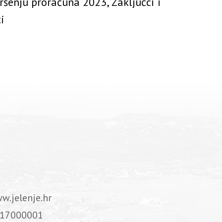
vršenju proračuna 2023, Zaključci i
i
w.jelenje.hr
17000001