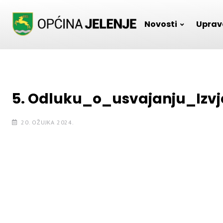
Skip
to
Novosti
Uprav
content
5. Odluku_o_usvajanju_Izv
20. OŽUJKA 2024.