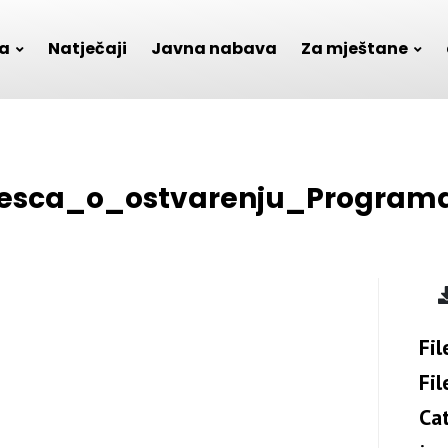
a
Natječaji
Javna nabava
Za mještane
jesca_o_ostvarenju_Program
Fil
Fil
Ca