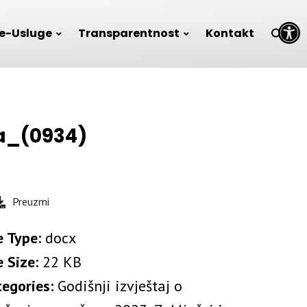
Open toolbar
e-Usluge
Transparentnost
Kontakt
a_(0934)
Preuzmi
e Type:
docx
e Size:
22 KB
tegories:
Godišnji izvještaj o