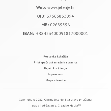
Web:
www.jelenje.hr
OIB:
37666833094
MB:
02689596
IBAN:
HR8423400091817000001
Postavke kolačića
Pristupačnost mrežnih stranica
Uvjeti korištenja
Impressum
Mapa stranice
Copyright © 2022. Općina Jelenje. Sva prava pridržana.
Izrada i održavanje:
Creative Media™