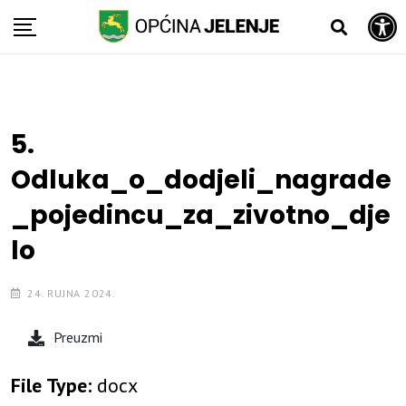
Open toolbar
Skip
to
content
5.
Odluka_o_dodjeli_nagrade
_pojedincu_za_zivotno_dje
lo
24. RUJNA 2024.
Preuzmi
File Type:
docx