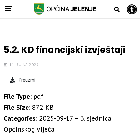
Open toolbar
Skip
to
content
5.2. KD financijski izvještaji
11. RUJNA 2025.
Preuzmi
File Type:
pdf
File Size:
872 KB
Categories:
2025-09-17 – 3. sjednica
Općinskog vijeća