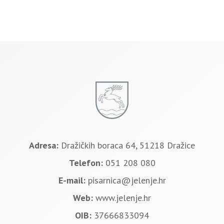
Adresa:
Dražičkih boraca 64, 51218 Dražice
Telefon:
051 208 080
E-mail:
pisarnica@jelenje.hr
Web:
www.jelenje.hr
OIB:
37666833094